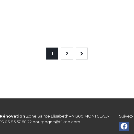
1
2
 Rénovation
Zone Sainte Elisabeth – 71300 MONTCEAU-
Suivez-
S 03 85 57 60 22
bourgogne@tilkeo.com