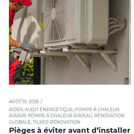
AOÛT 13. 2025
AIDES
,
AUDIT ÉNERGÉTIQUE
,
POMPE À CHALEUR
AIR/AIR
,
POMPE À CHALEUR AIR/EAU
,
RÉNOVATION
GLOBALE
,
TILKEO RÉNOVATION
Pièges à éviter avant d’installer