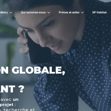
étiers
Qui sommes-nous
Primes et aides
NF Habitat
N GLOBALE,
NT ?
s avec
un
projet
:
s, recherche et