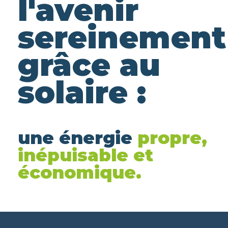
l'avenir
sereinement
grâce au
solaire :
une énergie
propre,
inépuisable et
économique.