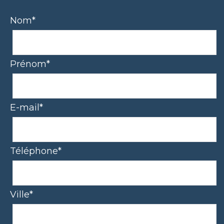
Nom*
Prénom*
E-mail*
Téléphone*
Ville*