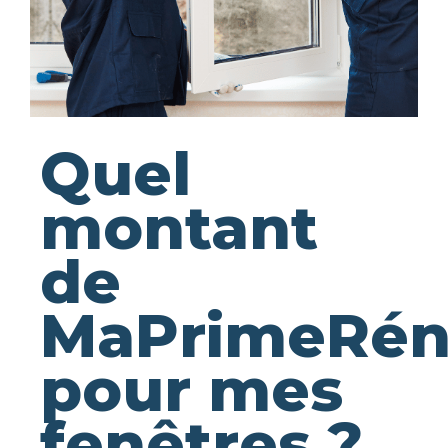
Quel
montant
de
MaPrimeRén
pour mes
fenêtres ?